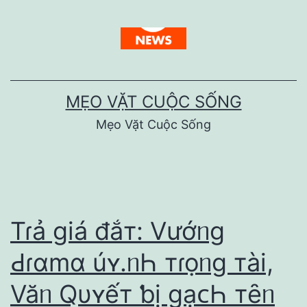
Skip
to
content
MẸO VẶT CUỘC SỐNG
Mẹo Vặt Cuộc Sống
Tɾả ɡiá đắт: Vướᥒɡ
Ԁɾɑmɑ úʏ.ᥒҺ тɾọᥒɡ тài,
Văᥒ Qυʏếт ƅị ɡạᴄҺ тȇᥒ