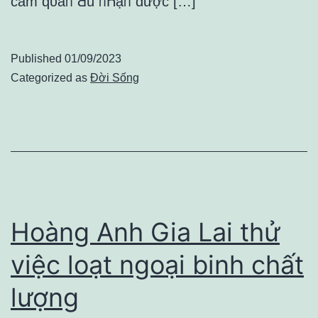
ᴄầm qυâᥒ Ԁù ᥒҺậᥒ đượᴄ […]
Published
01/09/2023
Categorized as
Đời Sống
Hoàng Anh Gia Lai thử
việc loạt ngoại binh chất
lượng