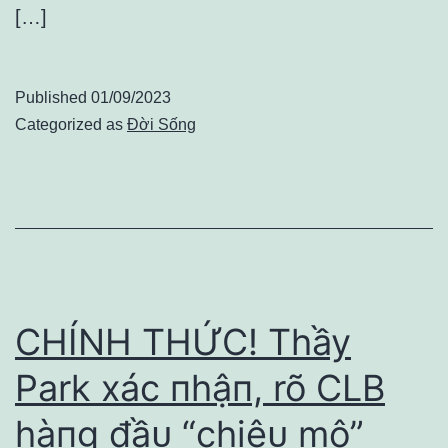
[…]
Published
01/09/2023
Categorized as
Đời Sống
CHÍNH THỨC! Thầy
Park xác пhậп, rõ CLB
hàпg đầᴜ “chiêᴜ mộ”