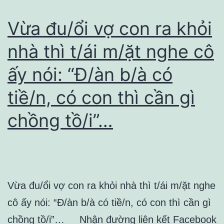
Vừa đu/ổi vợ con ra khỏi
nhà thì t/ái m/ặt nghe cô
ấy nói: “Đ/àn b/à có
tiề/n, có con thì cần gì
chồng tồ/i”…
Vừa đu/ổi vợ con ra khỏi nhà thì t/ái m/ặt nghe
cô ấy nói: “Đ/àn b/à có tiề/n, có con thì cần gì
chồng tồ/i”… Nhận đường liên kết Facebook