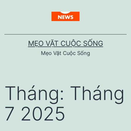
Skip
to
content
MẸO VẶT CUỘC SỐNG
Mẹo Vặt Cuộc Sống
Tháng:
Tháng
7 2025