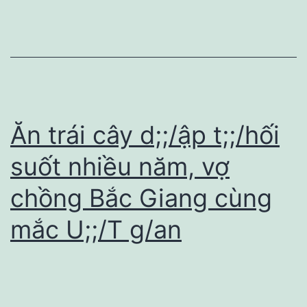
Ăn trái cây d;;/ập t;;/hối
suốt nhiều năm, vợ
chồng Bắc Giang cùng
mắc U;;/T g/an