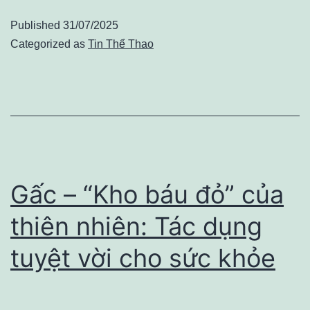
“siêu
Published
31/07/2025
trái
Categorized as
Tin Thể Thao
cây”
tốt
cho
sức
khỏe,
nhưng
Gấc – “Kho báu đỏ” của
không
thiên nhiên: Tác dụng
phải
tuyệt vời cho sức khỏe
ai
cũng
nên