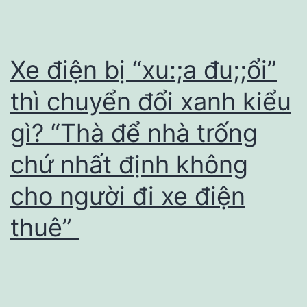
nh
T
d
Xe điện bị “xu:;a đu;;ổi”
tu
thì chuyển đổi xanh kiểu
vờ
gì? “Thà để nhà trống
c
s
chứ nhất định không
k
cho người đi xe điện
thuê”