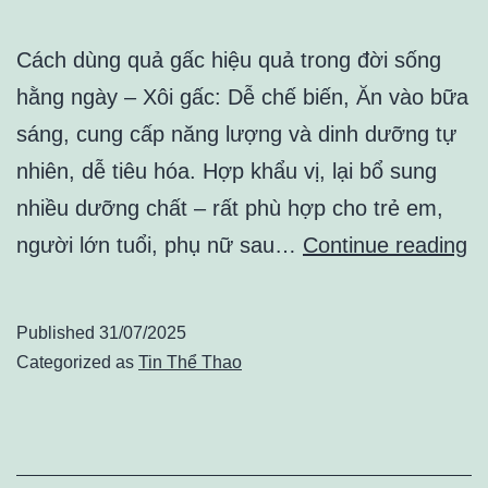
ăn
nhiều!
Cách dùng quả gấc hiệu quả trong đời sống
hằng ngày – Xôi gấc: Dễ chế biến, Ăn vào bữa
sáng, cung cấp năng lượng và dinh dưỡng tự
nhiên, dễ tiêu hóa. Hợp khẩu vị, lại bổ sung
nhiều dưỡng chất – rất phù hợp cho trẻ em,
G
người lớn tuổi, phụ nữ sau…
Continue reading
–
“
Published
31/07/2025
b
Categorized as
Tin Thể Thao
đỏ
c
th