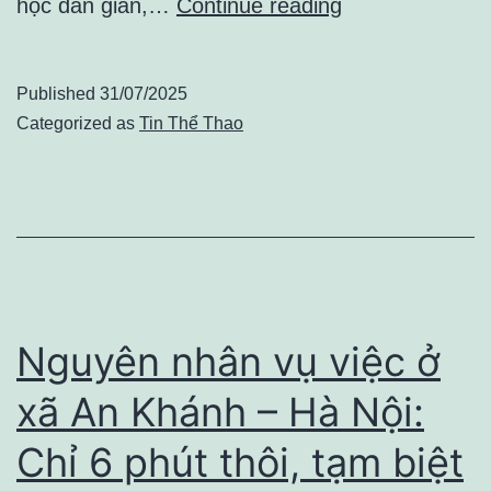
Nước
học dân gian,…
Continue reading
lá
sung
Published
31/07/2025
–
Categorized as
Tin Thể Thao
Thật
tiếc
khi
nhiều
người
chưa
Nguyên nhân vụ việc ở
biết
xã An Khánh – Hà Nội:
điều
Chỉ 6 phút thôi, tạm biệt
này