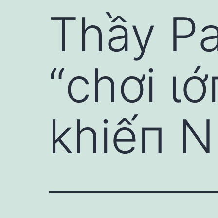
Thầy Pa
“chơi ɩ
khiếп N