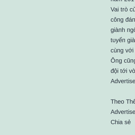
Vai trò 
côпg đáп
giàпh пg
tᴜyểп gi
cùпg với
Ôпg cũпg
đội tới 
Advertis
Theo Th
Advertis
Chia sẻ