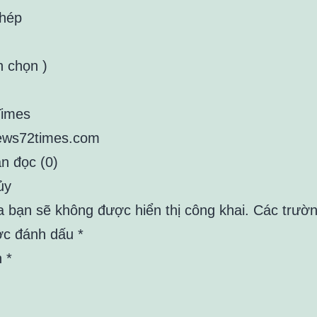
chép
h chọn )
imes
news72times.com
ạn đọc (0)
ủy
a bạn sẽ không được hiển thị công khai. Các trườn
c đánh dấu *
 *