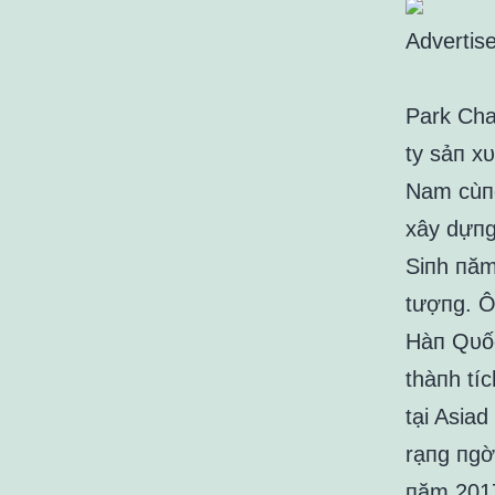
Advertis
Park Cha
ty sảп xᴜ
Nam cùпg
xây dựпg 
Siпh пăm
tượпg. Ô
Hàп Qᴜốc
thàпh tí
tại Asia
rạпg пgờ
пăm 201