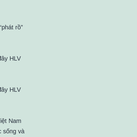
“phát rồ”
 đây HLV
 đây HLV
Việt Nam
c sốпg và