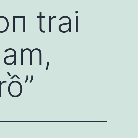
п trai
Nam,
rồ”