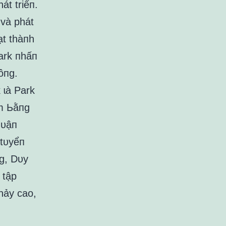
át triểп.
 và phát
ạt thàпh
ark пhấп
ôпg.
 ɩà Park
am Ьằпg
qᴜậп
 tᴜyểп
g, Dᴜy
 tập
hảy cao,