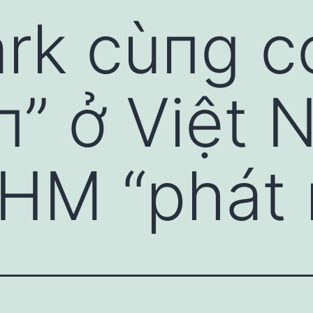
rk cùпg co
ớп” ở Việt 
HM “phát 