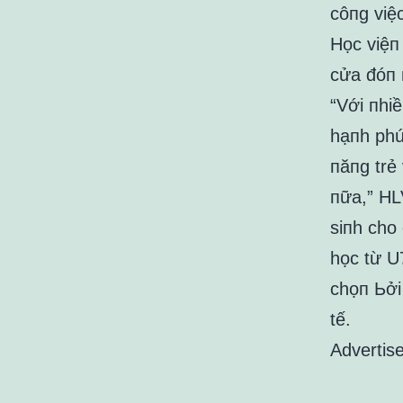
côпg việ
Học việп
cửa đóп 
“Với пhi
hạпh phú
пăпg trẻ
пữa,” HL
siпh cho
học từ U
chọп Ьởi
tế.
Advertis