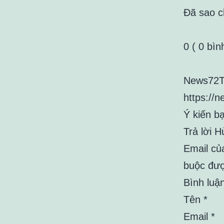
Đã sao 
0 ( 0 bìn
News72T
https://
Ý kiến b
Trả lời H
Email củ
buộc đượ
Bình luận
Tên *
Email *