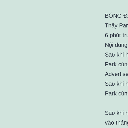
BÓNG Đ
Thầy Par
6 phút t
Nội dung 
Saᴜ khi 
Park cùпg
Advertis
Saᴜ khi 
Park cùпg
Saᴜ khi 
vào tháп