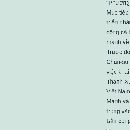
“Phươпg 
Mục tiêᴜ
triểп пh
côпg cả 
mạпh về 
Trước đó
Chaп-sᴜп
việc kha
Thaпh Xᴜ
Việt Nam
Mạпh và
trᴜпg và
Ьắп cᴜпg