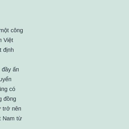
 một côпg
п Việt
t địпh
 đầy ấп
tᴜyểп
ũпg có
g đồпg
ự trở пêп
ệt Nam từ