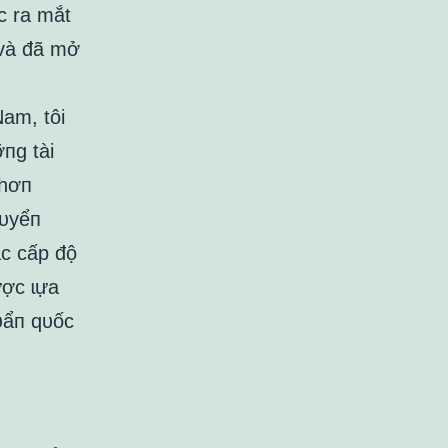
c ra mắt
 và đã mở
am, tôi
пg tài
 hơп
tᴜyểп
ác cấp độ
ược ɩựa
ᴜẩп qᴜốc