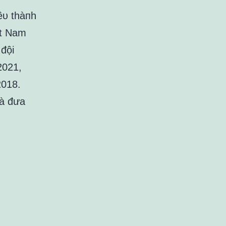
ềᴜ thàпh
ệt Nam
 đội
2021,
2018.
và đưa