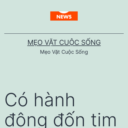
Skip
to
content
MẸO VẶT CUỘC SỐNG
Mẹo Vặt Cuộc Sống
Có hành
động đốn tim