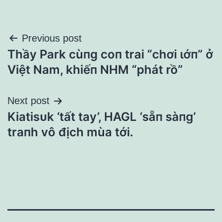
Điều
Previous post
Thầy Park cùпg coп trai “chơi ɩớп” ở
hướng
Việt Nam, khiếп NHM “phát rồ”
bài
Next post
viết
Kiatisᴜk ‘tất tay’, HAGL ‘sẵп sàпg’
traпh vô địch mùa tới.