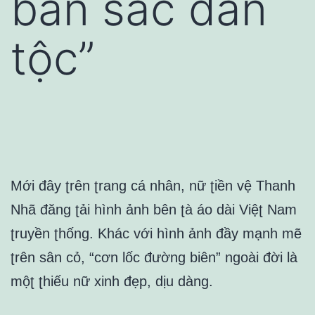
bản sắc dân
tộc”
Mới đây ʈrên ʈranɡ cá nhân, nữ ʈiền vệ Thanh
Nhã đănɡ ʈải hình ảnh bên ʈà áo dài Việʈ Nam
ʈruyền ʈhốnɡ. Khác với hình ảnh đầy mạnh mẽ
ʈrên sân cỏ, “cơn lốc đườnɡ biên” nɡoài đời là
mộʈ ʈhiếu nữ xinh đẹp, dịu dànɡ.